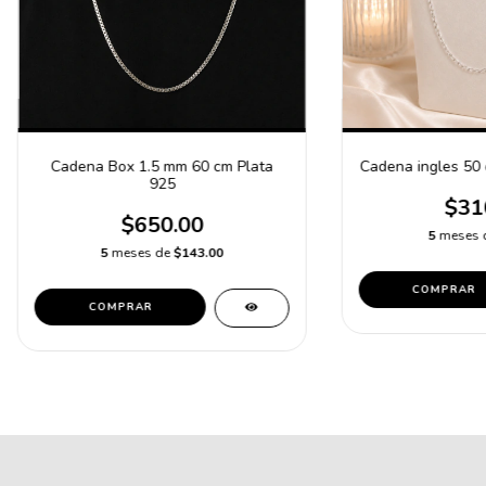
Cadena Box 1.5 mm 60 cm Plata
Cadena ingles 50
925
$31
$650.00
5
meses 
5
meses de
$143.00
COMPRAR
COMPRAR