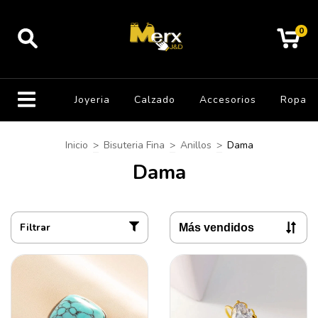
0
Joyeria
Calzado
Accesorios
Ropa
Inicio
>
Bisuteria Fina
>
Anillos
>
Dama
Dama
Filtrar