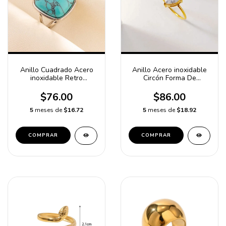
Anillo Cuadrado Acero
Anillo Acero inoxidable
inoxidable Retro
Circón Forma De
Resistente Al Agua Y Al
Corazón
Deslustre/Piedra imitaci
$76.00
$86.00
5
meses de
$16.72
5
meses de
$18.92
COMPRAR
COMPRAR