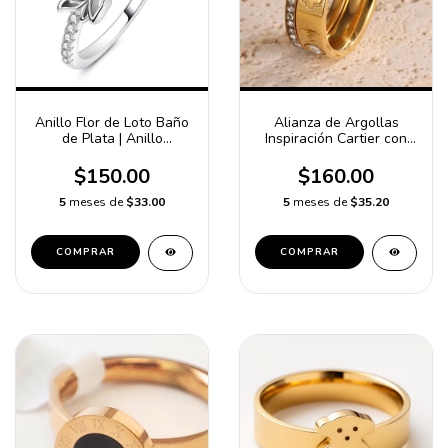
Anillo Flor de Loto Baño
Alianza de Argollas
de Plata | Anillo
Inspiración Cartier con
Elegante Simbolismo
Churumbela y Circones
Espiritual para Mujer
Blancos | Anillos
$150.00
$160.00
Elegantes
5
meses de
$33.00
5
meses de
$35.20
COMPRAR
COMPRAR