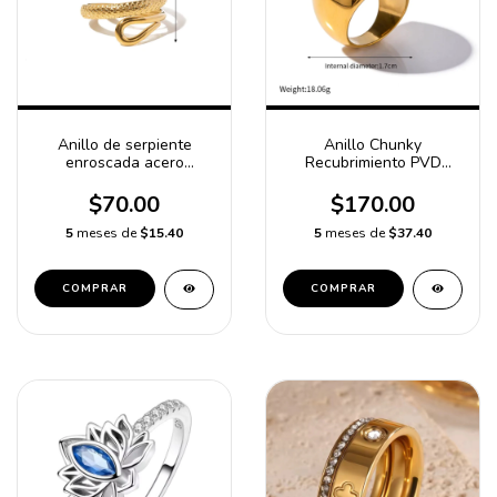
Anillo de serpiente
Anillo Chunky
enroscada acero
Recubrimiento PVD
inoxidable
Acero inoxidable Estilo
Vintage Estilo francés
$70.00
$170.00
Resistente Al Agua Y Al
Deslustre Anillos/No- 8
5
meses de
$15.40
5
meses de
$37.40
COMPRAR
COMPRAR