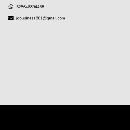
525646894458
jdbusiness801@gmail.com