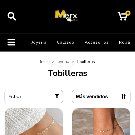
0
Joyeria
Calzado
Accesorios
Ropa
Inicio
>
Joyeria
>
Tobilleras
Tobilleras
Filtrar