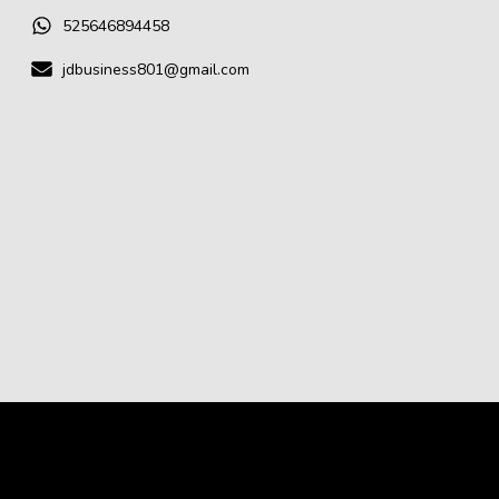
525646894458
jdbusiness801@gmail.com