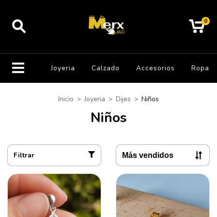
0
Joyeria
Calzado
Accesorios
Ropa
Inicio
>
Joyeria
>
Dijes
>
Niños
Niños
Filtrar