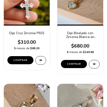
Dije Cruz Zirconia P925
Dije Biselado con
Zirconia Blanca en
Forma de Corazón en
$310.00
Oro 10K
$680.00
5
meses de
$68.20
5
meses de
$149.60
COMPRAR
COMPRAR