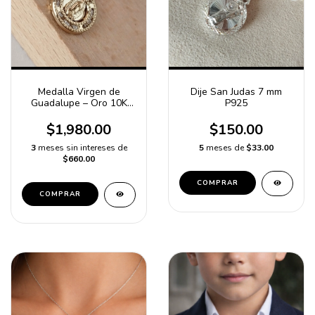
Medalla Virgen de
Dije San Judas 7 mm
Guadalupe – Oro 10K
P925
con Microzirconias
Blancas, 1 cm de
$1,980.00
$150.00
Diámetro
3
meses sin intereses de
5
meses de
$33.00
$660.00
COMPRAR
COMPRAR