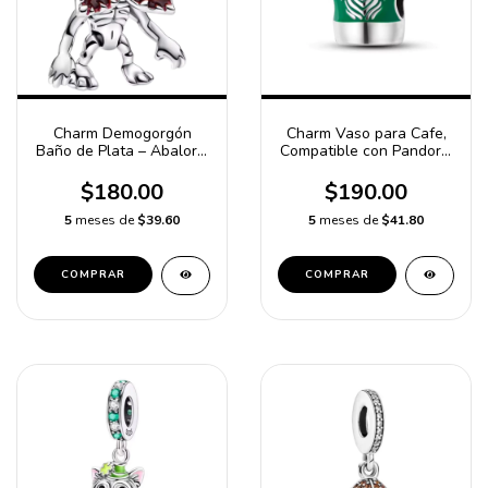
Charm Demogorgón
Charm Vaso para Cafe,
Baño de Plata – Abalorio
Compatible con Pandora,
Stranger Things
Dijes, Dije, Regalos para
Compatible con Pulsera
Mujer, Joyería Para Mujer,
$180.00
$190.00
Pandora
Charms, baño de Plata
5
meses de
$39.60
5
meses de
$41.80
COMPRAR
COMPRAR