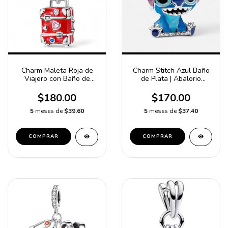
Charm Maleta Roja de
Charm Stitch Azul Baño
Viajero con Baño de
de Plata | Abalorio
Plata | Compatible con
Decorativo para
Pulsera Pandora
Pulseras y Collares
$180.00
$170.00
compatible con Pulsera
Pandora
5
meses de
$39.60
5
meses de
$37.40
COMPRAR
COMPRAR