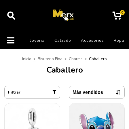
0
Joyeria
Calzado
Accesorios
Ropa
Inicio
>
Bisuteria Fina
>
Charms
>
Caballero
Caballero
Filtrar