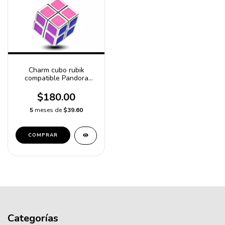
Charm cubo rubik
compatible Pandora
dije/abalorio baño de
plata
$180.00
5
meses de
$39.60
COMPRAR
Categorías