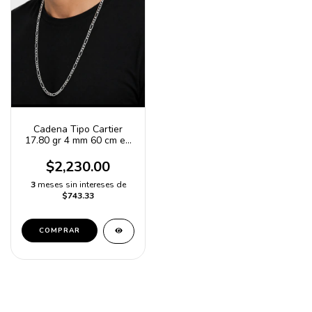
Cadena Tipo Cartier
17.80 gr 4 mm 60 cm en
Plata Ley 925 | Elegancia
Atemporal
$2,230.00
3
meses sin intereses de
$743.33
COMPRAR