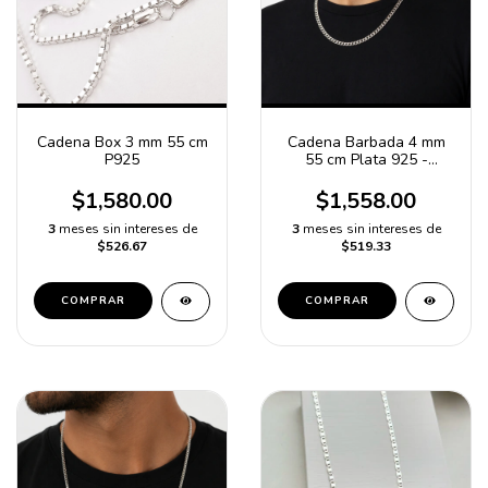
Cadena Box 3 mm 55 cm
Cadena Barbada 4 mm
P925
55 cm Plata 925 -
Cadena de Plata -
Cadena Unisex
$1,580.00
$1,558.00
3
meses sin intereses de
3
meses sin intereses de
$526.67
$519.33
COMPRAR
COMPRAR