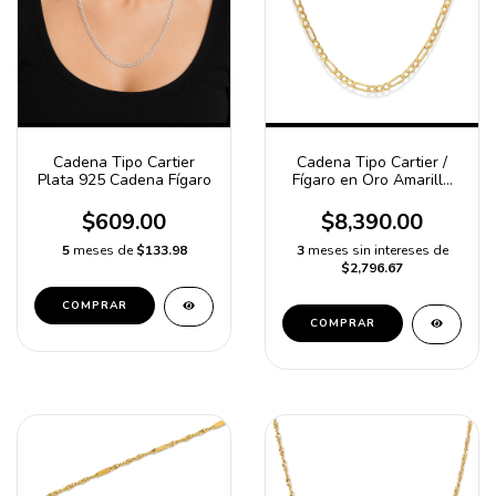
Cadena Tipo Cartier
Cadena Tipo Cartier /
Plata 925 Cadena Fígaro
Fígaro en Oro Amarillo
10K 50 cm 2 mm Macizo |
Joyería Fina Unisex de
$609.00
$8,390.00
Estilo Clásico/Oro
Italiano
5
meses de
$133.98
3
meses sin intereses de
$2,796.67
COMPRAR
COMPRAR