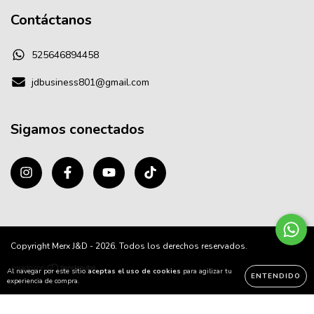
Contáctanos
525646894458
jdbusiness801@gmail.com
Sigamos conectados
Copyright Merx J&D - 2026. Todos los derechos reservados.
Al navegar por este sitio
aceptas el uso de cookies
para agilizar tu
ENTENDIDO
experiencia de compra.