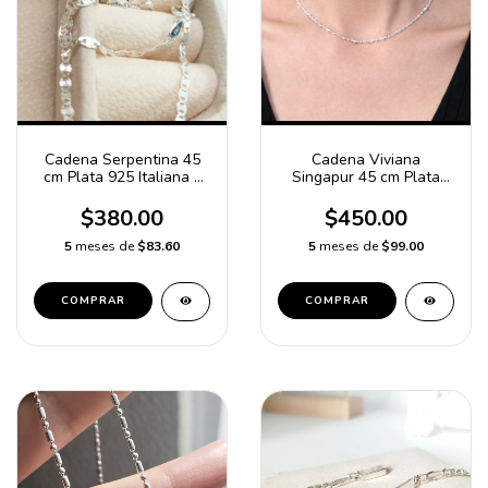
Cadena Serpentina 45
Cadena Viviana
cm Plata 925 Italiana -
Singapur 45 cm Plata
Cadena de Plata -
925 Cadena de Bolitas
Cadena para mujer
$380.00
$450.00
5
meses de
$83.60
5
meses de
$99.00
COMPRAR
COMPRAR