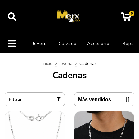
0
Joyeria
Calzado
Accesorios
Ropa
Inicio
>
Joyeria
>
Cadenas
Cadenas
Filtrar