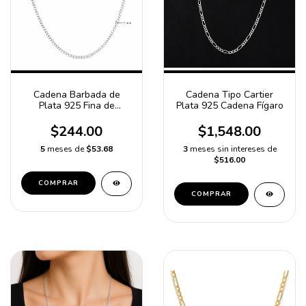
Cadena Barbada de
Cadena Tipo Cartier
Plata 925 Fina de
Plata 925 Cadena Fígaro
Guadalajara de 1 mm |
Cadena Ligera para
$244.00
$1,548.00
Medallas, Dijes y Uso
Diario
5
meses de
$53.68
3
meses sin intereses de
$516.00
COMPRAR
COMPRAR