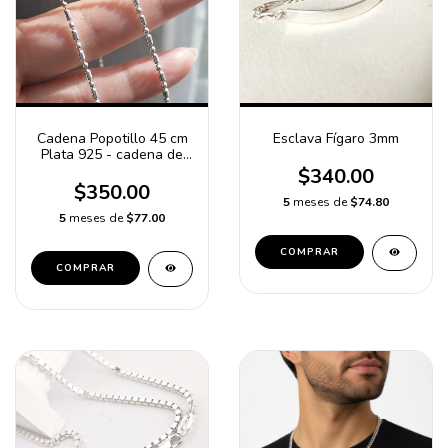
Cadena Popotillo 45 cm
Esclava Fígaro 3mm
Plata 925 - cadena de
Plata - Cadena para
$340.00
mujer
$350.00
5
meses de
$74.80
5
meses de
$77.00
COMPRAR
COMPRAR