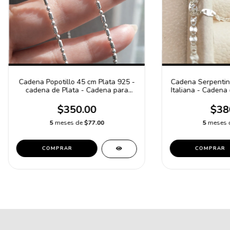
Cadena Popotillo 45 cm Plata 925 -
Cadena Serpentin
cadena de Plata - Cadena para
Italiana - Cadena
mujer
para 
$350.00
$38
5
meses de
$77.00
5
meses 
COMPRAR
COMPRAR