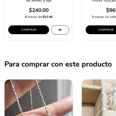
de aretes y dije
Flores Azucar
$240.00
$96
5
meses de
$52.80
3
meses sin inte
COMPRAR
COMPRAR
Para comprar con este producto